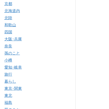
京都
北海道内
北陸
和歌山
四国
大阪･兵庫
奈良
孫のこと
小樽
愛知･岐阜
旅行
暮らし
東京･関東
東北
福島