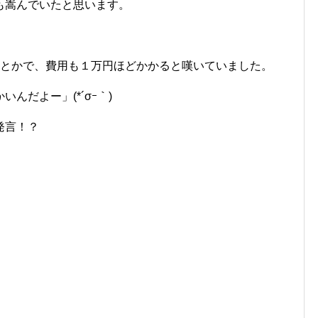
も嵩んでいたと思います。
るとかで、費用も１万円ほどかかると嘆いていました。
んだよー」(*´σｰ｀)
発言！？