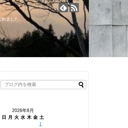
じめました。
2026年8月
日
月
火
水
木
金
土
1