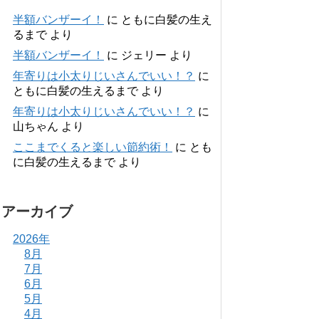
半額バンザーイ！
に
ともに白髪の生え
るまで
より
半額バンザーイ！
に
ジェリー
より
年寄りは小太りじいさんでいい！？
に
ともに白髪の生えるまで
より
年寄りは小太りじいさんでいい！？
に
山ちゃん
より
ここまでくると楽しい節約術！
に
とも
に白髪の生えるまで
より
アーカイブ
2026年
8月
7月
6月
5月
4月