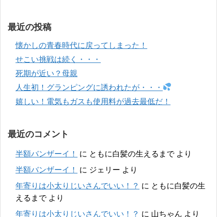
最近の投稿
懐かしの青春時代に戻ってしまった！
せこい挑戦は続く・・・
死期が近い？母親
人生初！グランピングに誘われたが・・・
嬉しい！電気もガスも使用料が過去最低だ！
最近のコメント
半額バンザーイ！
に
ともに白髪の生えるまで
より
半額バンザーイ！
に
ジェリー
より
年寄りは小太りじいさんでいい！？
に
ともに白髪の生
えるまで
より
年寄りは小太りじいさんでいい！？
に
山ちゃん
より