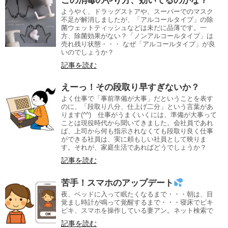
この消毒のやり方、効いてるのかな？
ようやく、ドラッグストアや、スーパーでのマスク
不足が解消しましたが、「アルコールタイプ」の除
菌ウェットティッシュなどは未だに品薄です。一
方、除菌効果がない？「ノンアルコールタイプ」は
売れ残り状態・・・ なぜ「アルコールタイプ」が良
いのでしょうか？
記事を読む
えーっ！その段取り早すぎないか？
よく仕事で「事前準備が大事」だということを表す
のに、「段取り八分、仕上げ二分」という言葉があ
ります(^^) 仕事がうまくいくには、準備が大事って
ことは現役時代から聞いてきました。会社員であれ
ば、上司から何も指示されなくても段取り良く仕事
ができる社員は、実に頼もしい社員として映りま
す。それが、家庭生活であればどうでしょうか？
記事を読む
苦手！スマホのアップデート
夜、ベッドに入って眠たくなるまで・・・朝は、目
覚まし時計が鳴って覚醒するまで・・・寝床でピキ
ピキ、スマホを操作している妻アン。ネット検索で
記事を読む