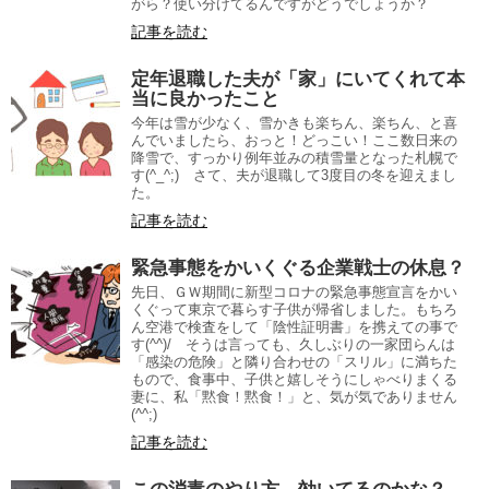
がら？使い分けてるんですがどうでしょうか？
記事を読む
定年退職した夫が「家」にいてくれて本
当に良かったこと
今年は雪が少なく、雪かきも楽ちん、楽ちん、と喜
んでいましたら、おっと！どっこい！ここ数日来の
降雪で、すっかり例年並みの積雪量となった札幌で
す(^_^;) さて、夫が退職して3度目の冬を迎えまし
た。
記事を読む
緊急事態をかいくぐる企業戦士の休息？
先日、ＧＷ期間に新型コロナの緊急事態宣言をかい
くぐって東京で暮らす子供が帰省しました。もちろ
ん空港で検査をして「陰性証明書」を携えての事で
す(^^)/ そうは言っても、久しぶりの一家団らんは
「感染の危険」と隣り合わせの「スリル」に満ちた
もので、食事中、子供と嬉しそうにしゃべりまくる
妻に、私「黙食！黙食！」と、気が気でありません
(^^;)
記事を読む