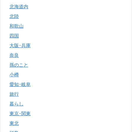
北海道内
北陸
和歌山
四国
大阪･兵庫
奈良
孫のこと
小樽
愛知･岐阜
旅行
暮らし
東京･関東
東北