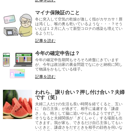
マイナ保険証のこと
冬に突入して空気の乾燥が激しく指がカサカサ！唇
は渇くし、喉の奥も乾いているような・・・？そう
いえば１２月に入って新型コロナの感染も増えてい
るようだし
記事を読む
今年の確定申告は？
今年の確定申告期間もそろそろ終盤にきています
が、今年は政治家の裏金問題でなにかと納税に関し
て物議をかもしている様子。
記事を読む
われら、譲り合い？押し付け合い？夫婦
です（笑）
夫婦二人だけの生活も長い時間を経てくると、互い
に「自己主張」が過ぎて、相手に遠慮する「謙虚
さ」も、時として脇に追いやられるようです(^_^;)
そうなると夫婦関係が「ぎくしゃく」する場面も出
てきます。我が家も、できるだけ自己主張してもい
いときと、謙虚さをだすときを相手の顔色を伺いな