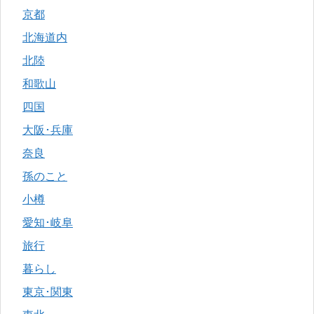
京都
北海道内
北陸
和歌山
四国
大阪･兵庫
奈良
孫のこと
小樽
愛知･岐阜
旅行
暮らし
東京･関東