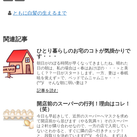
ともに白髪の生えるまで
関連記事
ひとり暮らしのお宅のコトが気掛かりで
す・・・
朝日がのぼる時間が早くなってきましたね。晴れた
日の朝は、私の場合は＜春はあけぼの・・・＞と美
しく？？一日がスタートします。一方、妻は＜春眠
暁を覚えず＞で、ベッドでムニャムニャ・・・
(^^)/ そんな朝に弱い妻は？
記事を読む
開店前のスーパーの行列！理由はコレ！
（笑）
今日も早起きして、近所のスーパーへマスクを求め
て開店前から並びます（やる気満々）そのスーパー
は２軒が隣り合わせなので、一方の店で入荷してい
ないとわかると、すぐに隣の店へ行きチェック！
と、段取りを決めています(^^)/ 今日も、まずはＡ