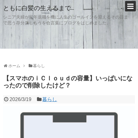
ともに白髪の生えるまで
シニア夫婦が定年退職を機に人生のゴールインを迎えるその日ま
で思う存分楽しもうを合言葉にブログをはじめました。
ホーム
暮らし
【スマホのｉＣｌｏｕｄの容量】いっぱいにな
ったので削除したけど？
2026/3/19
暮らし