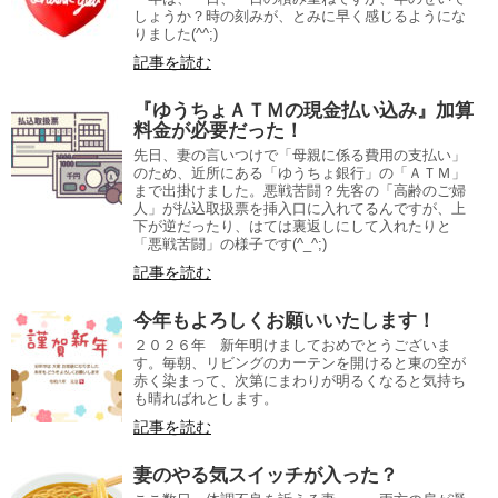
しょうか？時の刻みが、とみに早く感じるようにな
りました(^^;)
記事を読む
『ゆうちょＡＴＭの現金払い込み』加算
料金が必要だった！
先日、妻の言いつけで「母親に係る費用の支払い」
のため、近所にある「ゆうちょ銀行」の「ＡＴＭ」
まで出掛けました。悪戦苦闘？先客の「高齢のご婦
人」が払込取扱票を挿入口に入れてるんですが、上
下が逆だったり、はては裏返しにして入れたりと
「悪戦苦闘」の様子です(^_^;)
記事を読む
今年もよろしくお願いいたします！
２０２６年 新年明けましておめでとうございま
す。毎朝、リビングのカーテンを開けると東の空が
赤く染まって、次第にまわりが明るくなると気持ち
も晴ればれとします。
記事を読む
妻のやる気スイッチが入った？