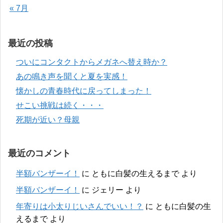
« 7月
最近の投稿
ついにコンタクトからメガネへ替え時か？
あの鳴き声を聞くと夏を実感！
懐かしの青春時代に戻ってしまった！
せこい挑戦は続く・・・
死期が近い？母親
最近のコメント
半額バンザーイ！
に
ともに白髪の生えるまで
より
半額バンザーイ！
に
ジェリー
より
年寄りは小太りじいさんでいい！？
に
ともに白髪の生
えるまで
より