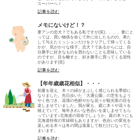
スーパーへ！
記事を読む
メモにないけど！？
妻アンの忠犬？でもある私ですが(笑)、、、、妻にと
っては、買い物係を命じて外に出したものの、果た
して与えたミッションだけをクリアして帰ってくる
かが、気がかりな様子。忠犬？であるからには、自
分勝手に好きなものを買わないことも意味している
のですが、目を離すと、好き勝手に買ってくる習性
があります(笑)
記事を読む
【年年歳歳花相似】・・・
初夏を迎え、木々の緑がまぶしく感じられる季節に
なりました。先日歩いた「大通公園」の芝生もよう
やく色づき、花壇の色鮮やかな花々が観光客の目を
楽しませていました。我が家も、庭に木々や花々を
植えていて、毎年きれいな色合いを楽しませてもら
っています♪北海道の宿命でしょうか。庭の木々にも
北海道特有の常緑樹もありますが、色合いの変化を
楽しめる木々は冬の間は落葉して枝だけになってし
まいます。
記事を読む