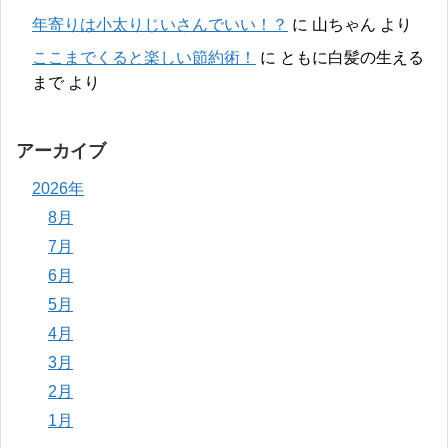
年寄りは小太りじいさんでいい！？
に
山ちゃん
より
ここまでくると楽しい節約術！
に
ともに白髪の生える
まで
より
アーカイブ
2026年
8月
7月
6月
5月
4月
3月
2月
1月