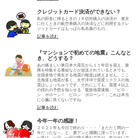
クレジットカード決済ができない？
私の田舎に帰るときのＪＲ切符購入の決済や、東京
に行くときの航空券購入の決済などに利用するクレ
ジットカードはもっぱら私名義のもの。
記事を読む
『マンションで初めての地震』こんなと
き、どうする？
あの痛ましい東日本大震災から１１年目を迎え、復
興を特集する番組などが放送されているときでも、
全国各地で発生する地震の報道は絶えません。ここ
北海道も地震が多く、太平洋沖で震度１クラスの地
震はしょっちゅうです。それにしても、震度４以上
の揺れの予想を知らせる「緊急地震速報」「ピロ
ン ポローン！ ピロン ポローン！」これは本当
に心臓に良くないですね
記事を読む
今年一年の感謝！
２０２１年も今日で終わり・・・「またたく間の一
年だったな～」と、妻アンと感慨に浸っています。
一年は、一日、一日の積み重ねですが、年のせいで