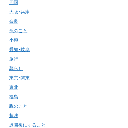
四国
大阪･兵庫
奈良
孫のこと
小樽
愛知･岐阜
旅行
暮らし
東京･関東
東北
福島
親のこと
趣味
退職後にすること