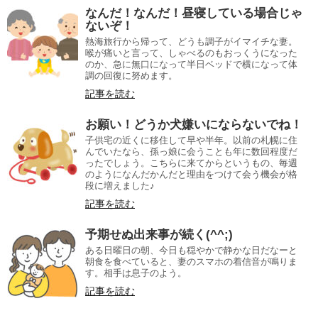
なんだ！なんだ！昼寝している場合じゃ
ないぞ！
熱海旅行から帰って、どうも調子がイマイチな妻。
喉が痛いと言って、しゃべるのもおっくうになった
のか、急に無口になって半日ベッドで横になって体
調の回復に努めます。
記事を読む
お願い！どうか犬嫌いにならないでね！
子供宅の近くに移住して早や半年。以前の札幌に住
んでいたなら、孫っ娘に会うことも年に数回程度だ
ったでしょう。こちらに来てからというもの、毎週
のようになんだかんだと理由をつけて会う機会が格
段に増えました♪
記事を読む
予期せぬ出来事が続く(^^;)
ある日曜日の朝、今日も穏やかで静かな日だなーと
朝食を食べていると、妻のスマホの着信音が鳴りま
す。相手は息子のよう。
記事を読む