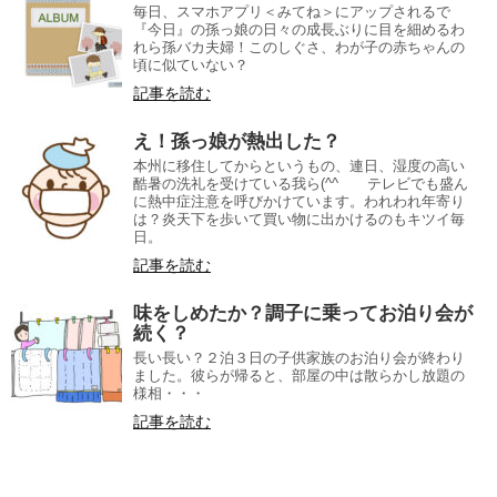
毎日、スマホアプリ＜みてね＞にアップされるで
『今日』の孫っ娘の日々の成長ぶりに目を細めるわ
れら孫バカ夫婦！このしぐさ、わが子の赤ちゃんの
頃に似ていない？
記事を読む
え！孫っ娘が熱出した？
本州に移住してからというもの、連日、湿度の高い
酷暑の洗礼を受けている我ら(^^ゞ テレビでも盛ん
に熱中症注意を呼びかけています。われわれ年寄り
は？炎天下を歩いて買い物に出かけるのもキツイ毎
日。
記事を読む
味をしめたか？調子に乗ってお泊り会が
続く？
長い長い？２泊３日の子供家族のお泊り会が終わり
ました。彼らが帰ると、部屋の中は散らかし放題の
様相・・・
記事を読む