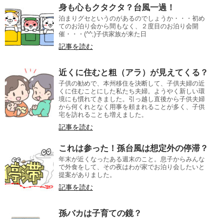
身も心もクタクタ？台風一過！
泊まりグセというのがあるのでしょうか・・・初め
てのお泊り会から間もなく、２度目のお泊り会開
催・・・(^^;)子供家族が来た日
記事を読む
近くに住むと粗（アラ）が見えてくる？
子供の勧めで、本州移住を決断して、子供夫婦の近
くに住むことにした私たち夫婦。ようやく新しい環
境にも慣れてきました。引っ越し直後から子供夫婦
から何くれとなく用事を頼まれることが多く、子供
宅を訪れることも増えました。
記事を読む
これは参った！孫台風は想定外の停滞？
年末が近くなったある週末のこと。息子からみんな
で外食をして、その夜はわが家でお泊り会したいと
提案がありました。
記事を読む
孫バカは子育ての鏡？