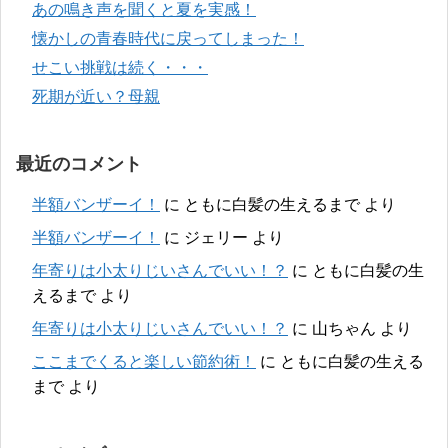
あの鳴き声を聞くと夏を実感！
懐かしの青春時代に戻ってしまった！
せこい挑戦は続く・・・
死期が近い？母親
最近のコメント
半額バンザーイ！
に
ともに白髪の生えるまで
より
半額バンザーイ！
に
ジェリー
より
年寄りは小太りじいさんでいい！？
に
ともに白髪の生
えるまで
より
年寄りは小太りじいさんでいい！？
に
山ちゃん
より
ここまでくると楽しい節約術！
に
ともに白髪の生える
まで
より